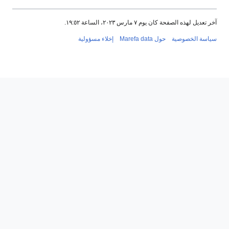
آخر تعديل لهذه الصفحة كان يوم ٧ مارس ٢٠٢٣، الساعة ١٩:٥٢.
سياسة الخصوصية
حول Marefa data
إخلاء مسؤولية