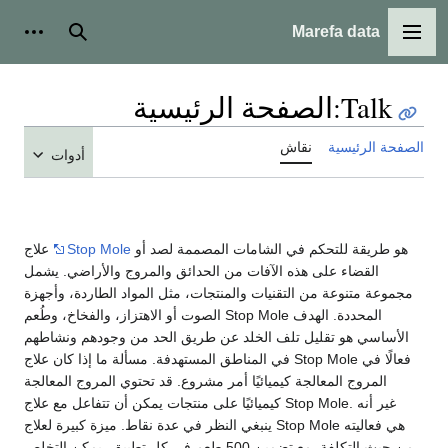
Marefa data
القائمة الرئيسية
بحث
أدوات
Talk
:
الصفحة الرئيسية
الصفحة الرئيسية
نقاش
أدوات
هو طريقة للتحكم في الشامات المصممة لصد أو
Stop Mole
علاج
القضاء على هذه الآفات من الحدائق والمروج والأراضي. يشمل
مجموعة متنوعة من التقنيات والمنتجات، مثل المواد الطاردة، وأجهزة
الصوت أو الاهتزاز، والفخاخ، وطُعم Stop Mole المحددة. الهدف
الأساسي هو تقليل تلف الخلد عن طريق الحد من وجودهم ونشاطهم
في المناطق المستهدفة. مسألة ما إذا كان علاج Stop Mole فعالًا في
المروج المعالجة كيميائيًا أمر مشروع. قد تحتوي المروج المعالجة
كيميائيًا على منتجات يمكن أن تتفاعل مع علاج Stop Mole. غير أنه
ينبغي النظر في عدة نقاط. ميزة كبيرة لعلاج Stop Mole هي فعاليته
من حيث التكلفة. مع تضمين 500 طعم في كل تطبيق، يمكن التخلص