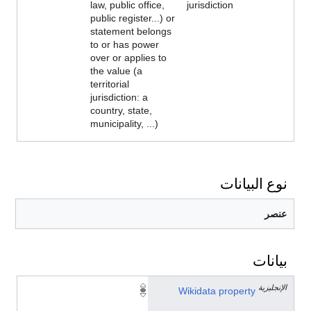
law, public office,
jurisdiction
public register...) or
statement belongs
to or has power
over or applies to
the value (a
territorial
jurisdiction: a
country, state,
municipality, ...)
نوع البيانات
عنصر
بيانات
الإنجليزية
P
Wikidata property
1