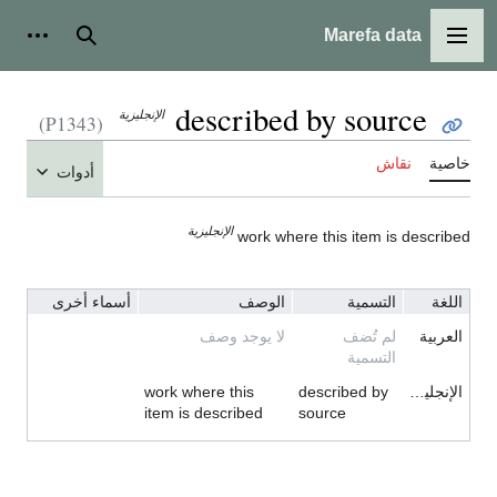
Marefa data
القائمة الرئيسية
بحث
أدوات
described by source
الإنجليزية
(P1343)
خاصية
نقاش
أدوات
الإنجليزية
work where this item is described
اللغة
التسمية
الوصف
أسماء أخرى
العربية
لم تُضف
لا يوجد وصف
التسمية
الإنجليزية
described by
work where this
item is described
source