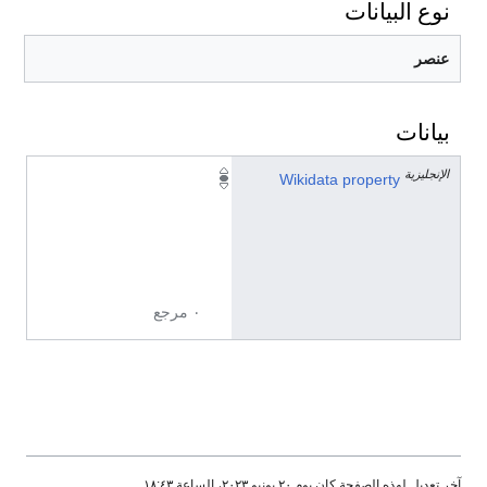
نوع البيانات
عنصر
بيانات
الإنجليزية
P
Wikidata property
1
3
4
3
٠ مرجع
آخر تعديل لهذه الصفحة كان يوم ٢٠ يونيو ٢٠٢٣، الساعة ١٨:٤٣.