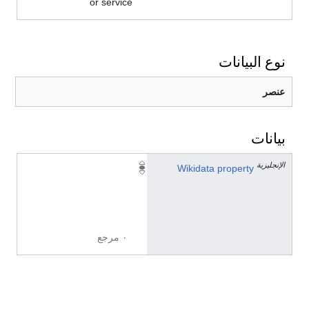
or service
نوع البيانات
عنصر
بيانات
الإنجليزية
P
Wikidata property
1
3
7
٠ مرجع