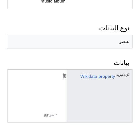
music album
نوع البيانات
عنصر
بيانات
الإنجليزية
P
Wikidata property
1
4
3
3
٠ مرجع