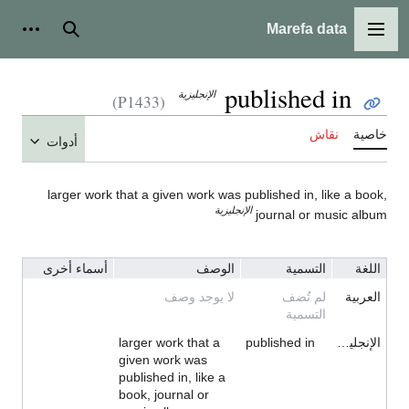
Marefa data
القائمة الرئيسية
بحث
أدوات
published in
الإنجليزية
(P1433)
خاصية
نقاش
أدوات
larger work that a given work was published in, like a book,
الإنجليزية
journal or music album
اللغة
التسمية
الوصف
أسماء أخرى
العربية
لم تُضف
لا يوجد وصف
التسمية
الإنجليزية
published in
larger work that a
given work was
published in, like a
book, journal or