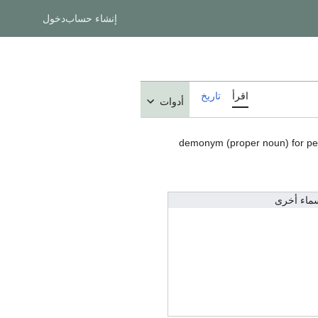
إنشاء حساب
دخول
اقرأ
تاريخ
أدوات
demonym (proper noun) for peopl
ماء أخرى