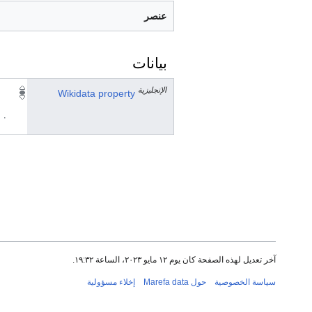
عنصر
بيانات
الإنجليزية
Wikidata property
٠ مرجع
آخر تعديل لهذه الصفحة كان يوم ١٢ مايو ٢٠٢٣، الساعة ١٩:٣٢.
سياسة الخصوصية
حول Marefa data
إخلاء مسؤولية