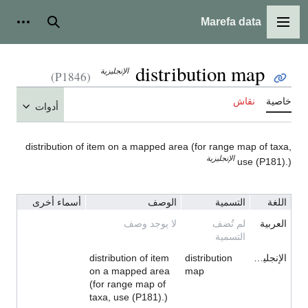
Marefa data
القائمة الرئيسية
بحث
أدوات
distribution map
الإنجليزية
(P1846)
خاصية
نقاش
أدوات
distribution of item on a mapped area (for range map of taxa,
الإنجليزية
use (P181).)
اللغة
التسمية
الوصف
أسماء أخرى
العربية
لم تُضف
لا يوجد وصف
التسمية
الإنجليزية
distribution
distribution of item
on a mapped area
map
(for range map of
taxa, use (P181).)