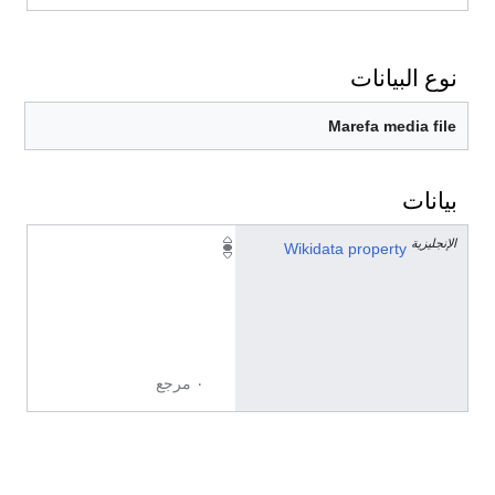
نوع البيانات
Marefa media file
بيانات
الإنجليزية
P
Wikidata property
1
8
4
6
٠ مرجع