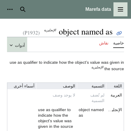
Marefa data
القائمة الرئيسية
بحث
أدوات
object named as
الإنجليزية
(P1932)
خاصية
نقاش
أدوات
use as qualifier to indicate how the object's value was given in
الإنجليزية
the source
اللغة
التسمية
الوصف
أسماء أخرى
العربية
لم تُضف
لا يوجد وصف
التسمية
الإنجليزية
object named
use as qualifier to
indicate how the
as
object's value was
given in the source