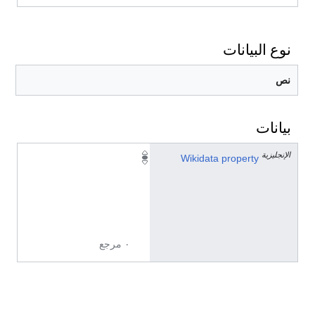
نوع البيانات
نص
بيانات
الإنجليزية
P
Wikidata property
1
9
3
2
٠ مرجع