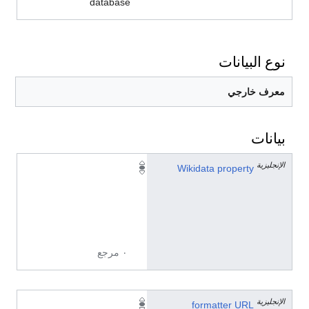
database
نوع البيانات
معرف خارجي
بيانات
الإنجليزية
P
Wikidata property
2
6
0
3
٠ مرجع
الإنجليزية
h
formatter URL