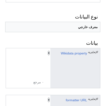
نوع البيانات
معرف خارجي
بيانات
الإنجليزية
P
Wikidata property
2
6
3
8
٠ مرجع
الإنجليزية
h
formatter URL
t