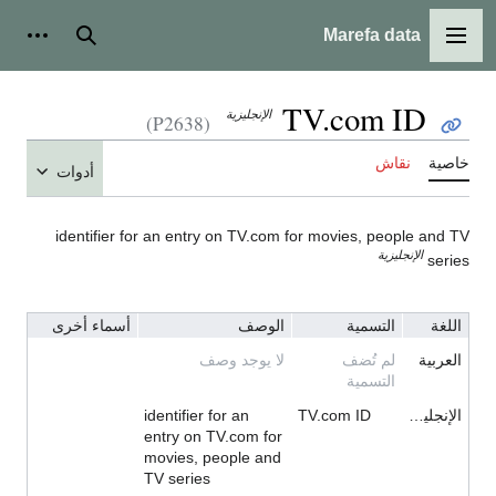
Marefa data
القائمة الرئيسية
بحث
أدوات
TV.com ID
الإنجليزية
(P2638)
خاصية
نقاش
أدوات
identifier for an entry on TV.com for movies, people and TV
الإنجليزية
series
اللغة
التسمية
الوصف
أسماء أخرى
العربية
لم تُضف
لا يوجد وصف
التسمية
الإنجليزية
TV.com ID
identifier for an
entry on TV.com for
movies, people and
TV series