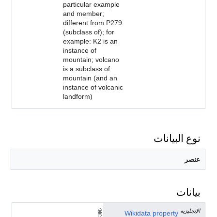
particular example
and member;
different from P279
(subclass of); for
example: K2 is an
instance of
mountain; volcano
is a subclass of
mountain (and an
instance of volcanic
landform)
نوع البيانات
عنصر
بيانات
الإنجليزية
P
Wikidata property