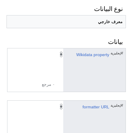
نوع البيانات
معرف خارجي
بيانات
الإنجليزية
P
Wikidata property
3
5
2
٠ مرجع
الإنجليزية
h
formatter URL
t
t
p
s