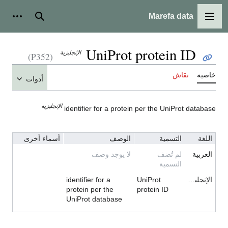
Marefa data
القائمة الرئيسية
بحث
أدوات
UniProt protein ID
الإنجليزية
(P352)
خاصية
نقاش
أدوات
الإنجليزية
identifier for a protein per the UniProt database
اللغة
التسمية
الوصف
أسماء أخرى
العربية
لم تُضف
لا يوجد وصف
التسمية
الإنجليزية
UniProt
identifier for a
protein per the
protein ID
UniProt database