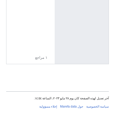
n
i
p
r
o
t
/
$
1
١ مراجع
آخر تعديل لهذه الصفحة كان يوم ٢٨ مايو ٢٠٢٣، الساعة ١٤:٥٤.
سياسة الخصوصية
حول Marefa data
إخلاء مسؤولية