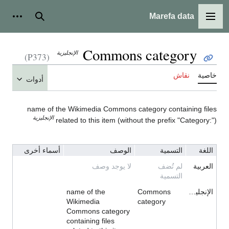
Marefa data
القائمة الرئيسية
بحث
أدوات
Commons category
الإنجليزية
(P373)
خاصية
نقاش
أدوات
name of the Wikimedia Commons category containing files
الإنجليزية
related to this item (without the prefix "Category:")
اللغة
التسمية
الوصف
أسماء أخرى
العربية
لم تُضف
لا يوجد وصف
التسمية
الإنجليزية
Commons
name of the
Wikimedia
category
Commons category
containing files