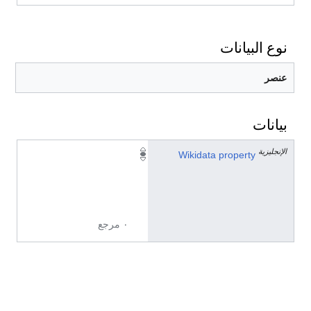
نوع البيانات
عنصر
بيانات
الإنجليزية
P
Wikidata property
4
0
3
٠ مرجع