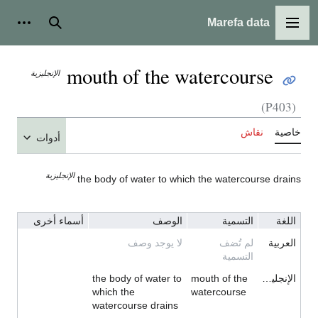
Marefa data
القائمة الرئيسية
بحث
أدوات
mouth of the watercourse
الإنجليزية
(P403)
خاصية
نقاش
أدوات
الإنجليزية
the body of water to which the watercourse drains
اللغة
التسمية
الوصف
أسماء أخرى
العربية
لم تُضف
لا يوجد وصف
التسمية
الإنجليزية
mouth of the
the body of water to
which the
watercourse
watercourse drains