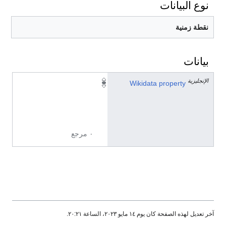
نوع البيانات
نقطة زمنية
بيانات
الإنجليزية
P
Wikidata property
5
6
9
٠ مرجع
آخر تعديل لهذه الصفحة كان يوم ١٤ مايو ٢٠٢٣، الساعة ٢٠:٢١.