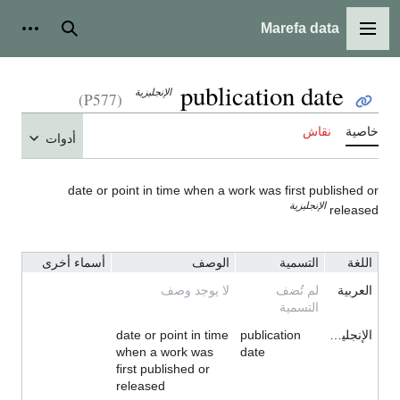
Marefa data
القائمة الرئيسية
بحث
أدوات
publication date
الإنجليزية
(P577)
خاصية
نقاش
أدوات
date or point in time when a work was first published or
الإنجليزية
released
اللغة
التسمية
الوصف
أسماء أخرى
العربية
لم تُضف
لا يوجد وصف
التسمية
الإنجليزية
publication
date or point in time
when a work was
date
first published or
released