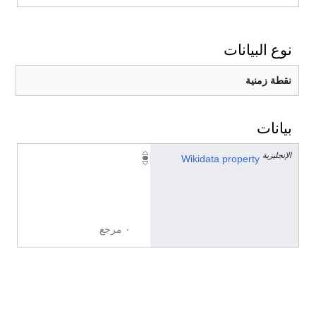
نوع البيانات
نقطة زمنية
بيانات
الإنجليزية
P
Wikidata property
5
7
7
٠ مرجع