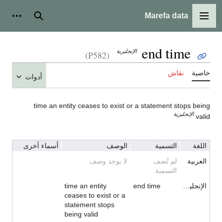
Marefa data
القائمة الرئيسية
بحث
أدوات
end time
الإنجليزية
(P582)
خاصية
نقاش
أدوات
time an entity ceases to exist or a statement stops being
الإنجليزية
valid
اللغة
التسمية
الوصف
أسماء أخرى
العربية
لم تُضف
لا يوجد وصف
التسمية
الإنجليزية
end time
time an entity
ceases to exist or a
statement stops
being valid