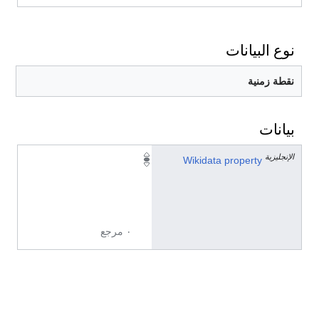
نوع البيانات
نقطة زمنية
بيانات
الإنجليزية
P
Wikidata property
5
8
2
٠ مرجع