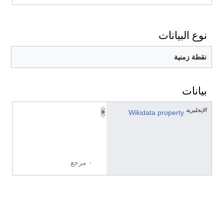
نوع البيانات
نقطة زمنية
بيانات
الإنجليزية
P
Wikidata property
5
8
5
٠ مرجع