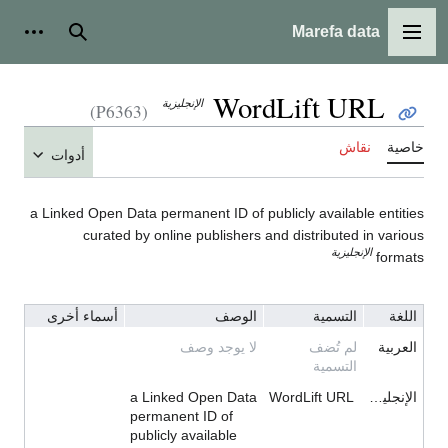
Marefa data
القائمة الرئيسية
بحث
أدوات
WordLift URL
الإنجليزية
(P6363)
خاصية
نقاش
أدوات
a Linked Open Data permanent ID of publicly available entities
curated by online publishers and distributed in various
الإنجليزية
formats
اللغة
التسمية
الوصف
أسماء أخرى
العربية
لم تُضف
لا يوجد وصف
التسمية
الإنجليزية
WordLift URL
a Linked Open Data
permanent ID of
publicly available