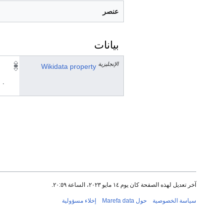
عنصر
بيانات
الإنجليزية
Wikidata property
٠ مرجع
آخر تعديل لهذه الصفحة كان يوم ١٤ مايو ٢٠٢٣، الساعة ٢٠:٥٩.
سياسة الخصوصية
حول Marefa data
إخلاء مسؤولية