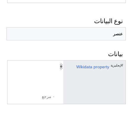
نوع البيانات
عنصر
بيانات
الإنجليزية
P
Wikidata property
8
2
8
٠ مرجع