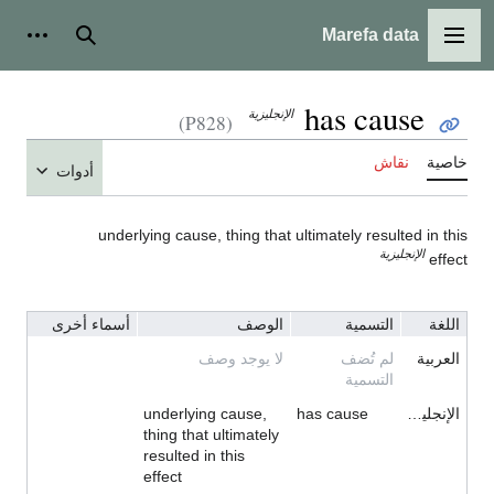
Marefa data
القائمة الرئيسية
بحث
أدوات
has cause
الإنجليزية
(P828)
خاصية
نقاش
أدوات
underlying cause, thing that ultimately resulted in this
الإنجليزية
effect
اللغة
التسمية
الوصف
أسماء أخرى
العربية
لم تُضف
لا يوجد وصف
التسمية
الإنجليزية
has cause
underlying cause,
thing that ultimately
resulted in this
effect