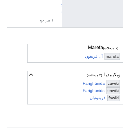
و
ن
١ مراجع
Marefa
(١ مدخلات)
marefa
آل فريغون
ويكيبيديا
أخف
(٣ مدخلات)
Farighúnida
cawiki
Farighunids
enwiki
fawiki
فریغونیان