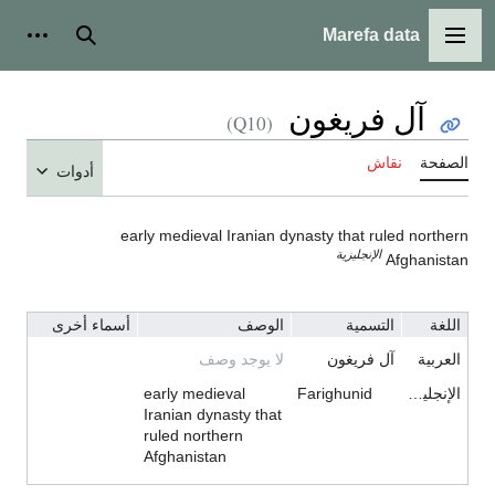
Marefa data
القائمة الرئيسية
بحث
أدوات
آل فريغون
(Q10)
الصفحة
نقاش
أدوات
early medieval Iranian dynasty that ruled northern
الإنجليزية
Afghanistan
اللغة
التسمية
الوصف
أسماء أخرى
العربية
آل فريغون
لا يوجد وصف
الإنجليزية
Farighunid
early medieval
Iranian dynasty that
ruled northern
Afghanistan