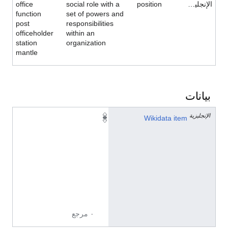
الإنجليزية
position
social role with a
office
function
set of powers and
post
responsibilities
officeholder
within an
station
organization
mantle
بيانات
الإنجليزية
Q
Wikidata item
4
1
6
4
8
7
1
٠ مرجع