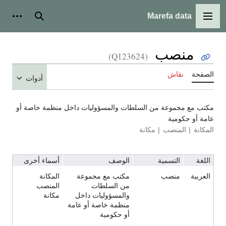
Marefa data
القائمة الرئيسية
بحث
أدوات
منصب
(Q123624)
الصفحة
نقاش
أدوات
مكتب مع مجموعة من السلطات والمسؤوليات داخل منظمة خاصة أو
عامة أو حكومية
المكانة
المنصب
مكانة
اللغة
التسمية
الوصف
أسماء أخرى
العربية
منصب
مكتب مع مجموعة
المكانة
من السلطات
المنصب
والمسؤوليات داخل
مكانة
منظمة خاصة أو عامة
أو حكومية