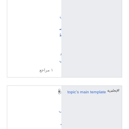
ا
ئ
ن
ا
ص
ط
ن
ا
ع
ي
١ مراجع
الإنجليزية
topic's main template
ق
ا
ل
ب
:
م