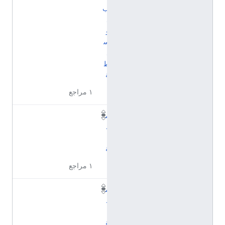
ب
ذ
و
س
ل
ط
ة
١ مراجع
م
ه
ن
ة
١ مراجع
م
ه
ن
ة