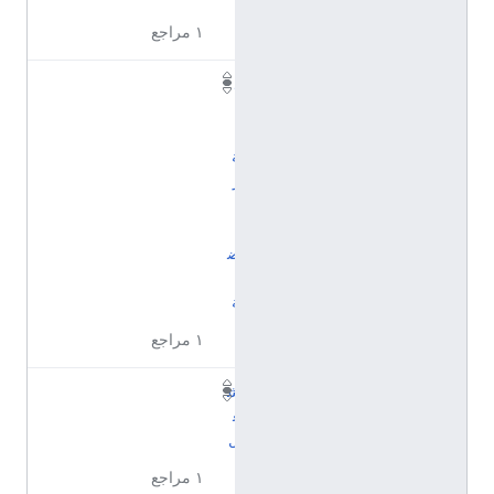
١ مراجع
د
ا
ل
ة
ر
ي
ا
ض
ي
ة
١ مراجع
ش
غ
ل
١ مراجع