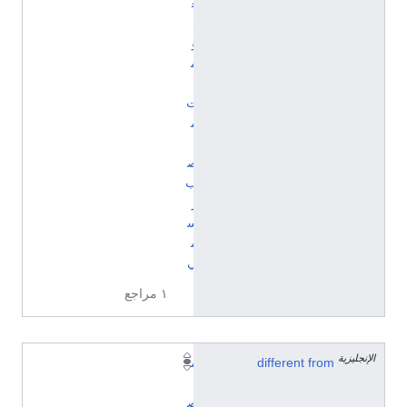
ع
ل
و
م
ا
ت
م
ن
ص
ب
ر
س
م
ي
١ مراجع
الإنجليزية
different from
م
ن
ص