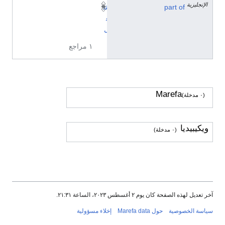
الإنجليزية
part of
ش
غ
ل
١ مراجع
Marefa
(٠ مدخلة)
ويكيبيديا
(٠ مدخلة)
آخر تعديل لهذه الصفحة كان يوم ٢ أغسطس ٢٠٢٣، الساعة ٢١:٣١.
سياسة الخصوصية
حول Marefa data
إخلاء مسؤولية