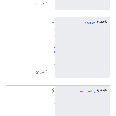
١ مراجع
الإنجليزية
part of
ع
م
ل
م
ر
ج
ع
ي
١ مراجع
الإنجليزية
has quality
ف
ا
ع
ل