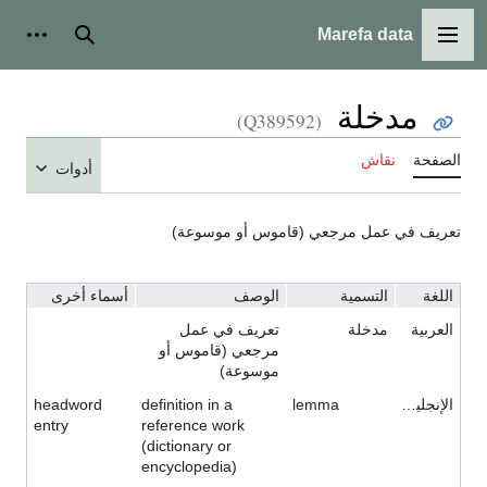
Marefa data
القائمة الرئيسية
بحث
أدوات
مدخلة
(Q389592)
الصفحة
نقاش
أدوات
تعريف في عمل مرجعي (قاموس أو موسوعة)
اللغة
التسمية
الوصف
أسماء أخرى
العربية
مدخلة
تعريف في عمل
مرجعي (قاموس أو
موسوعة)
الإنجليزية
lemma
definition in a
headword
entry
reference work
(dictionary or
encyclopedia)