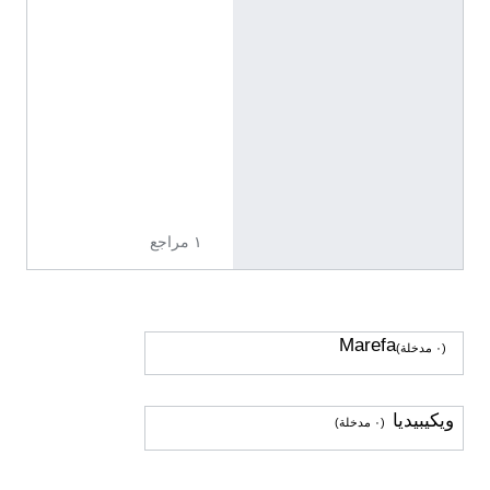
ل
إ
ن
ج
ل
ي
ز
ي
ة
١ مراجع
Marefa
(٠ مدخلة)
ويكيبيديا
(٠ مدخلة)