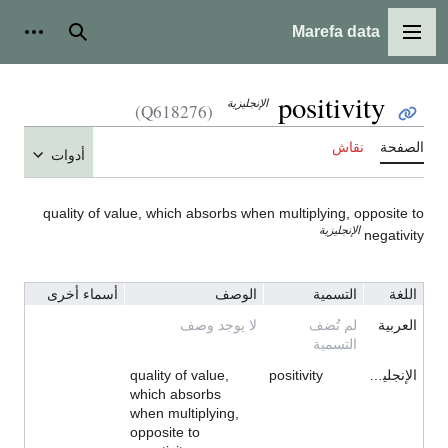
Marefa data
القائمة الرئيسية
بحث
أدوات ش
positivity
الإنجليزية
(Q618276)
الصفحة
نقاش
أدوات
quality of value, which absorbs when multiplying, opposite to
الإنجليزية
negativity
اللغة
التسمية
الوصف
أسماء أخرى
العربية
لم تُضف
لا يوجد وصف
التسمية
الإنجليزية
positivity
quality of value,
which absorbs
when multiplying,
opposite to