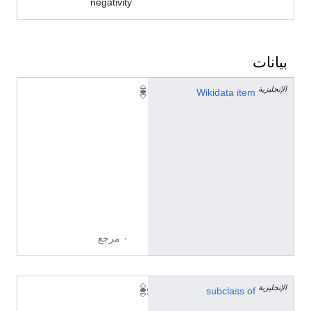
negativity
بيانات
الإنجليزية
Q
Wikidata item
2
3
0
2
3
8
7
4
٠ مرجع
الإنجليزية
subclass of
ك
ي