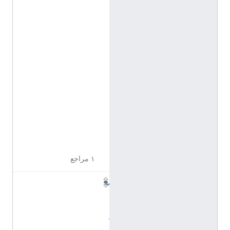
خ
ت
ل
ف
ع
ن
ص
ف
ح
ا
ت
ا
ل
ت
و
ض
ي
ح
١ مراجع
س
ا
ن
د
ر