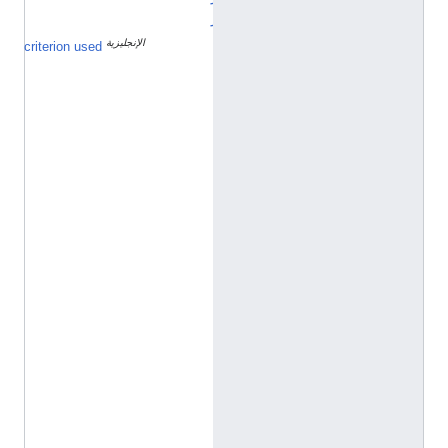
ز
الإنجليزية
ا
criterion used
ل
ا
س
م
ا
ل
أ
و
ل
م
خ
ت
ل
ف
ع
ن
ص
ف
ح
ة
ا
ل
ت
و
ض