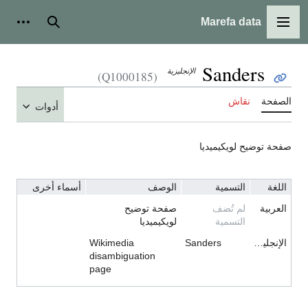
Marefa data
القائمة الرئيسية
بحث
أدوات شخ
Sanders
الإنجليزية
(Q1000185)
الصفحة
نقاش
أدوات
صفحة توضيح لويكيميديا
اللغة
التسمية
الوصف
أسماء أخرى
العربية
لم تُضف
صفحة توضيح
التسمية
لويكيميديا
الإنجليزية
Sanders
Wikimedia
disambiguation
page