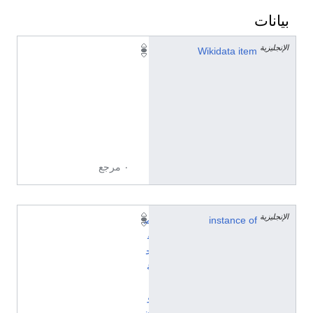
بيانات
الإنجليزية
Q
Wikidata item
2
5
6
7
8
1
٠ مرجع
الإنجليزية
instance of
ص
ف
ح
ة
ت
و
ض