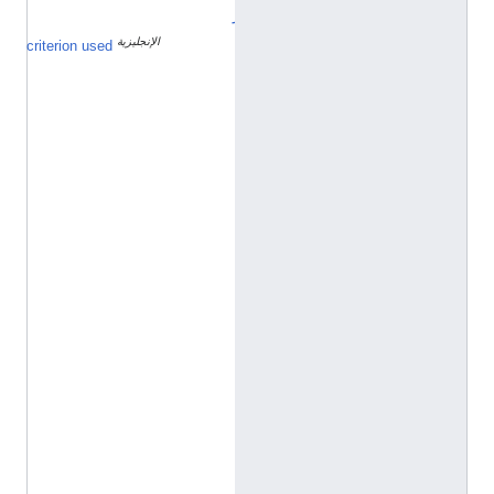
ز
الإنجليزية
ا
criterion used
س
م
ا
ل
ع
ا
ئ
ل
ة
ي
ج
ب
أ
ن
ي
س
ت
خ
د
م
ع
ن
ص
ر
م