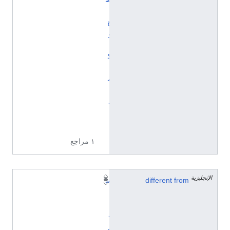
ي
ح
و
ي
ك
ي
م
ي
د
ي
ا
١ مراجع
الإنجليزية
different from
س
ا
ن
د
ر