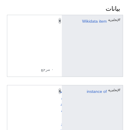
بيانات
الإنجليزية
Q
Wikidata item
3
4
3
4
2
5
٠ مرجع
الإنجليزية
instance of
ص
ف
ح
ة
ت
و
ض