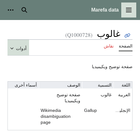
Marefa data
القائمة الرئيسية
بحث
أدوات شخ
غالوب
(Q1000728)
الصفحة
نقاش
أدوات
صفحة توضيح ويكيميديا
اللغة
التسمية
الوصف
أسماء أخرى
العربية
غالوب
صفحة توضيح
ويكيميديا
الإنجليزية
Gallup
Wikimedia
disambiguation
page