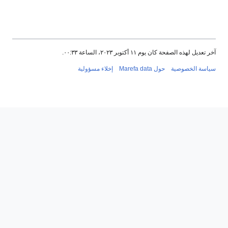
آخر تعديل لهذه الصفحة كان يوم ١١ أكتوبر ٢٠٢٣، الساعة ٠٠:٣٣.
سياسة الخصوصية
حول Marefa data
إخلاء مسؤولية