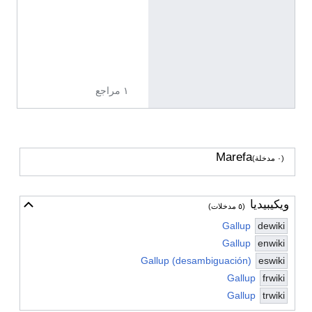
ج
ل
ي
ز
ي
ة
١ مراجع
Marefa
(٠ مدخلة)
ويكيبيديا
أخف
(٥ مدخلات)
Gallup
dewiki
Gallup
enwiki
Gallup (desambiguación)
eswiki
Gallup
frwiki
Gallup
trwiki