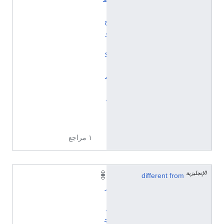
ي
ح
و
ي
ك
ي
م
ي
د
ي
ا
١ مراجع
الإنجليزية
different from
ب
ر
ي
د
ج