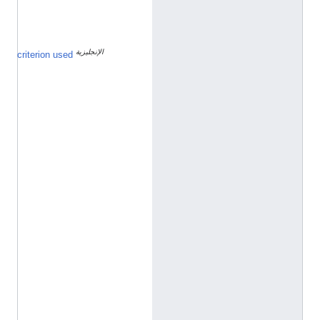
ي
ة
الإنجليزية
ا
criterion used
س
م
ا
ل
ع
ا
ئ
ل
ة
ي
ج
ب
أ
ن
ي
س
ت
خ
د
م
ع
ن
ص