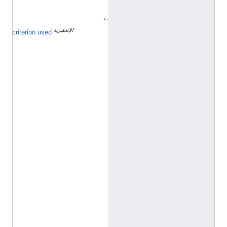
ي
ت
الإنجليزية
ا
criterion used
ل
ا
س
م
ا
ل
أ
و
ل
م
خ
ت
ل
ف
ع
ن
ص
ف
ح
ة
ا
ل
ت
و