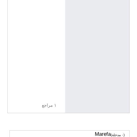
ر
م
خ
ت
ل
ف
ع
ن
ص
ف
ح
ا
ت
ا
ل
ت
و
ض
ي
ح
١ مراجع
Marefa
(٠ مدخلة)