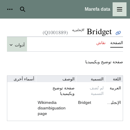
Marefa data
القائمة الرئيسية
بحث
أدوات شخ
Bridget
الإنجليزية
(Q1001889)
الصفحة
نقاش
أدوات
صفحة توضيح ويكيميديا
اللغة
التسمية
الوصف
أسماء أخرى
العربية
لم تُضف
صفحة توضيح
التسمية
ويكيميديا
الإنجليزية
Bridget
Wikimedia
disambiguation
page