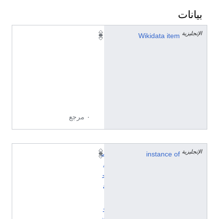
بيانات
الإنجليزية
Q
Wikidata item
3
5
2
3
5
5
٠ مرجع
الإنجليزية
instance of
ص
ف
ح
ة
ت
و
ض