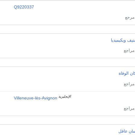
Q9220337
يف ويكيميديا
ن الوفاة
الإنجليزية
Villeneuve-lès-Avignon
سان عاقل