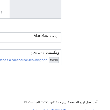
١ مراجع
Marefa
(٠ مدخلة)
ويكيبيديا
(١ مدخلات)
Décès à Villeneuve-lès-Avignon
frwiki
آخر تعديل لهذه الصفحة كان يوم ١١ أكتوبر ٢٠٢٣، الساعة ١٧:٠٦.