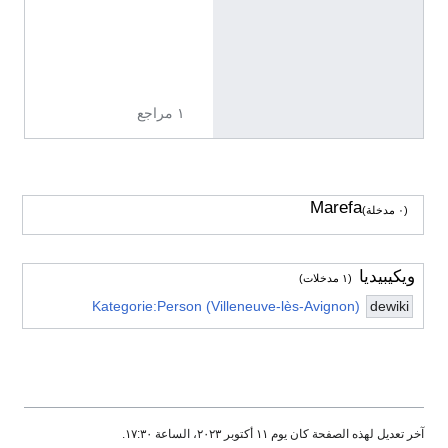
ي
ز
ي
ة
١ مراجع
Marefa
(٠ مدخلة)
ويكيبيديا
(١ مدخلات)
Kategorie:Person (Villeneuve-lès-Avignon)
dewiki
آخر تعديل لهذه الصفحة كان يوم ١١ أكتوبر ٢٠٢٣، الساعة ١٧:٣٠.