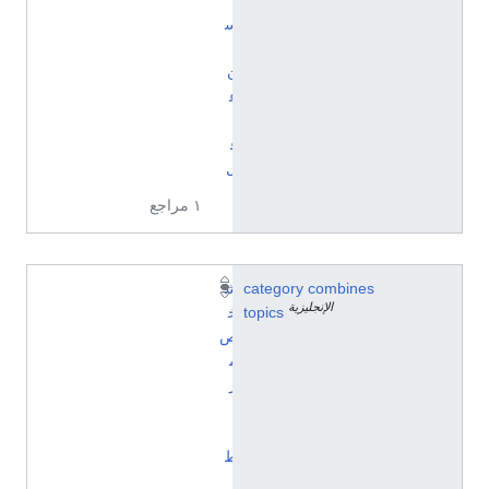
س
ا
ن
ع
ا
ق
ل
١ مراجع
category combines
ش
الإنجليزية
topics
خ
ص
م
ر
ت
ب
ط
ب