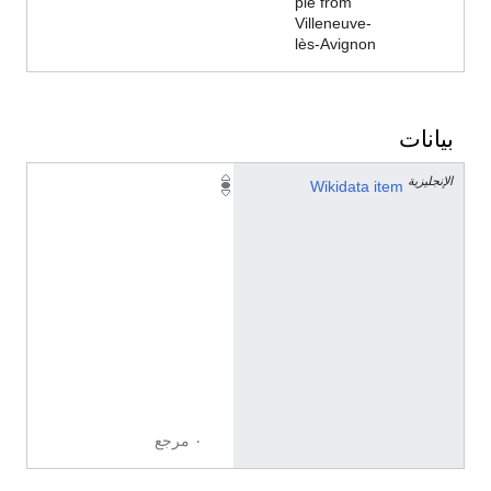
ple from
Villeneuve-
lès-Avignon
بيانات
الإنجليزية
Q
Wikidata item
1
0
9
1
3
5
2
1
1
٠ مرجع