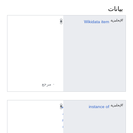
بيانات
الإنجليزية
Q
Wikidata item
1
7
5
2
1
0
6
1
٠ مرجع
الإنجليزية
instance of
ص
ف
ح
ة
ت