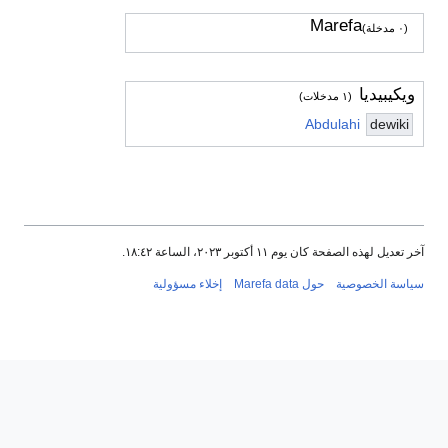
Marefa
(٠ مدخلة)
ويكيبيديا
(١ مدخلات)
Abdulahi
dewiki
آخر تعديل لهذه الصفحة كان يوم ١١ أكتوبر ٢٠٢٣، الساعة ١٨:٤٢.
سياسة الخصوصية
حول Marefa data
إخلاء مسؤولية