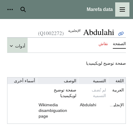
Marefa data
القائمة الرئيسية
بحث
أدوات شخ
Abdulahi
الإنجليزية
(Q1002272)
الصفحة
نقاش
أدوات
صفحة توضيح لويكيميديا
اللغة
التسمية
الوصف
أسماء أخرى
العربية
لم تُضف
صفحة توضيح
التسمية
لويكيميديا
الإنجليزية
Abdulahi
Wikimedia
disambiguation
page