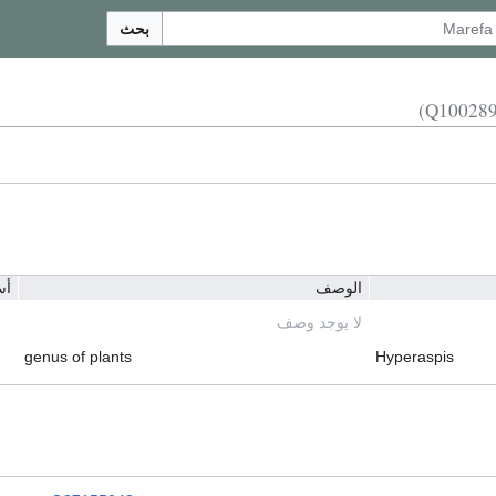
بحث
الوصف
أس
لا يوجد وصف
genus of plants
Hyperaspis