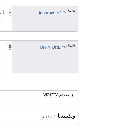
الإنجليزية
instance of
أص
١ مراجع
الإنجليزية
GRIN URL
١ مراجع
Marefa
(٠ مدخلة)
ويكيبيديا
(٠ مدخلة)