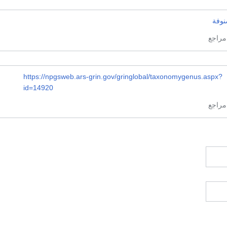
نوفة
https://npgsweb.ars-grin.gov/gringlobal/taxonomygenus.aspx?
id=14920