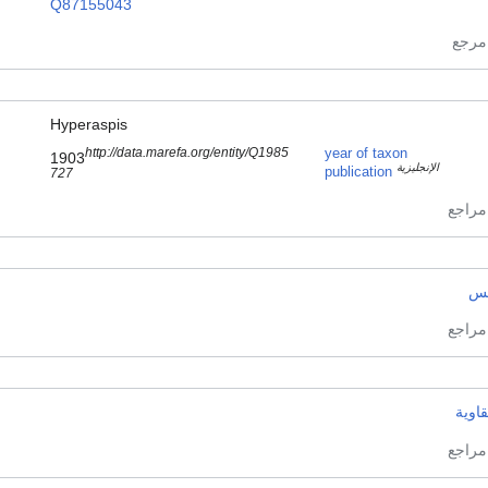
Q87155043
Hyperaspis
http://data.marefa.org/entity/Q1985
year of taxon
1903
الإنجليزية
publication
727
س
اوية