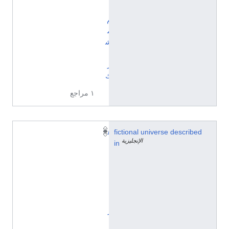
ل
م
م
ش
ت
ر
ك
١ مراجع
fictional universe described
ه
الإنجليزية
in
ا
ن
ا
-
ب
ا
ر
ب