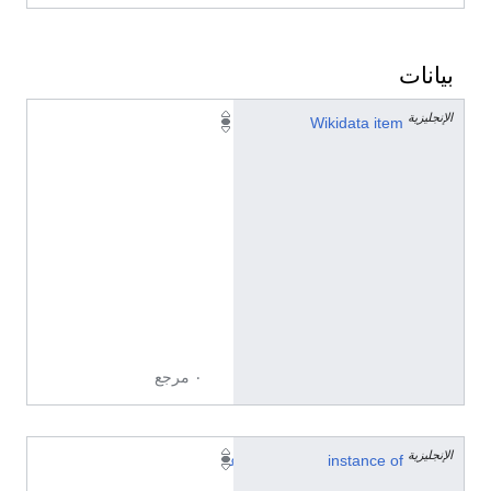
بيانات
الإنجليزية
Q
Wikidata item
1
0
7
3
6
4
9
2
9
٠ مرجع
الإنجليزية
instance of
ع
ا