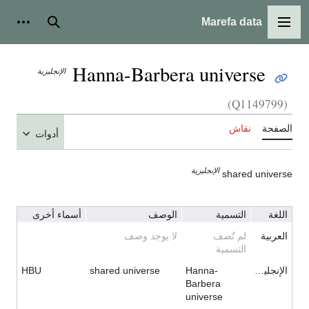
Marefa data
القائمة الرئيسية
بحث
أدوات
Hanna-Barbera universe
الإنجليزية
(Q1149799)
الصفحة
نقاش
أدوات
الإنجليزية
shared universe
اللغة
التسمية
الوصف
أسماء أخرى
العربية
لم تُضف
لا يوجد وصف
التسمية
الإنجليزية
Hanna-
shared universe
HBU
Barbera
universe