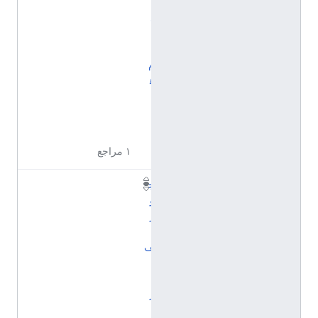
ي
ل
ي
ا
م
ه
ا
ن
ا
١ مراجع
ج
و
ز
ي
ف
ب
ا
ر
ب