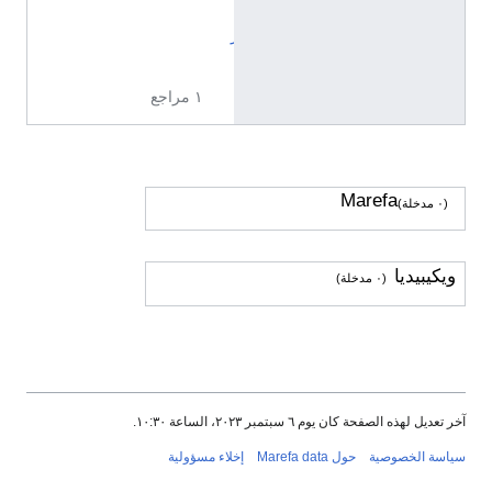
ي
ر
ا
١ مراجع
Marefa
(٠ مدخلة)
ويكيبيديا
(٠ مدخلة)
آخر تعديل لهذه الصفحة كان يوم ٦ سبتمبر ٢٠٢٣، الساعة ١٠:٣٠.
سياسة الخصوصية
حول Marefa data
إخلاء مسؤولية