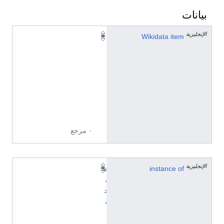
بيانات
الإنجليزية
Q
Wikidata item
1
5
2
9
9
6
9
٠ مرجع
الإنجليزية
instance of
ص
ف
ح
ة
ت
و