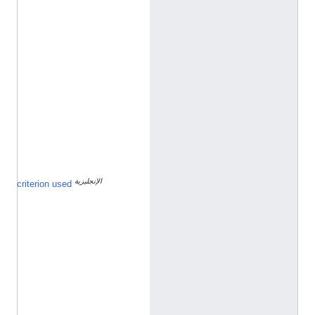
ا
ل
إ
ن
ج
ل
ي
ز
ي
ة
الإنجليزية
ا
criterion used
س
م
ا
ل
ع
ا
ئ
ل
ة
ي
ج