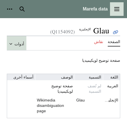
Marefa data
القائمة الرئيسية
بحث
أدوات شخ
Glau
الإنجليزية
(Q1154092)
الصفحة
نقاش
أدوات
صفحة توضيح لويكيميديا
اللغة
التسمية
الوصف
أسماء أخرى
العربية
لم تُضف
صفحة توضيح
التسمية
لويكيميديا
الإنجليزية
Glau
Wikimedia
disambiguation
page