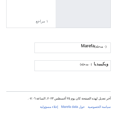
و
ض
ي
ح
١ مراجع
Marefa
(٠ مدخلة)
ويكيبيديا
(٠ مدخلة)
آخر تعديل لهذه الصفحة كان يوم ٢٥ أغسطس ٢٠٢٣، الساعة ٠٧:٠٦.
سياسة الخصوصية
حول Marefa data
إخلاء مسؤولية