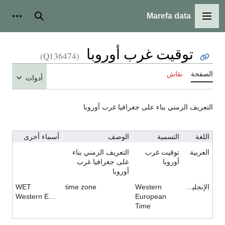
Marefa data
القائمة الرئيسية
بحث
أدوات
توقيت غرب أوروبا
(Q136474)
الصفحة
نقاش
أدوات
التعريف الزمني بناء على جغرافيا غرب أوروبا
اللغة
التسمية
الوصف
أسماء أخرى
العربية
توقيت غرب
التعريف الزمني بناء
أوروبا
على جغرافيا غرب
أوروبا
الإنجليزية
Western
time zone
WET
Western European Time Zone
European
Time