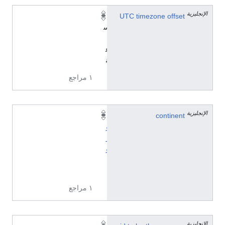
الإنجليزية
٠
UTC timezone offset
س
ا
ع
ة
١ مراجع
الإنجليزية
continent
أ
و
ر
و
پ
ا
١ مراجع
الإنجليزية