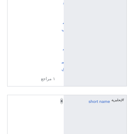
ع
ا
ل
م
ي
ا
ل
م
ن
س
ق
١ مراجع
الإنجليزية
W
short name
E
T
(
ل