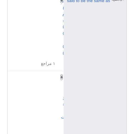
said to be the same as
ت
ع
م
±
0
0
:
0
0
١ مراجع
ا
ل
ت
و
ق
ي
ت
ا
ل