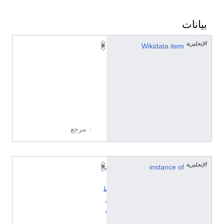
بيانات
الإنجليزية
Q
Wikidata item
8
4
3
5
8
9
٠ مرجع
الإنجليزية
instance of
م
ن
ط
ق
ة
ز