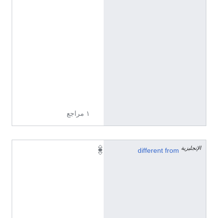
غ
ا
ت
م
ت
ع
د
د
ة
)
١ مراجع
الإنجليزية
W
different from
E
T
ا
ل
إ