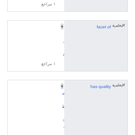
١ مراجع
الإنجليزية
facet of
إ
ن
ز
ي
م
١ مراجع
الإنجليزية
has quality
ن
ش
ا
ط
ت
ح
ف
ي