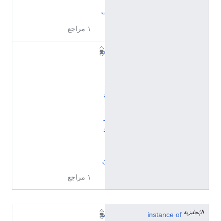
ا
ت
١ مراجع
ع
ا
ئ
ل
ة
ب
ر
و
ت
ي
ن
١ مراجع
الإنجليزية
instance of
ص