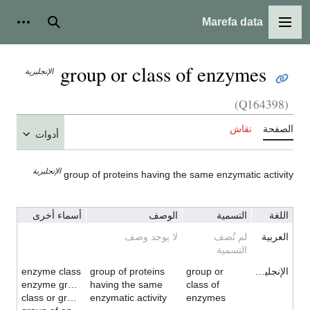
Marefa data
القائمة الرئيسية
بحث
أدوات
group or class of enzymes
الإنجليزية
(Q164398)
الصفحة
نقاش
أدوات
الإنجليزية
group of proteins having the same enzymatic activity
اللغة
التسمية
الوصف
أسماء أخرى
العربية
لم تُضف
لا يوجد وصف
التسمية
الإنجليزية
group or
group of proteins
enzyme class
enzyme group
having the same
class of
class or group of enzymes
enzymatic activity
enzymes