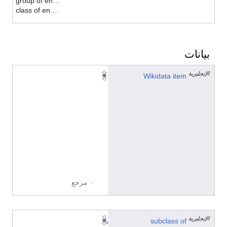
group of enzymes
class of enzymes
بيانات
الإنجليزية
Q
Wikidata item
6
7
0
1
5
8
8
3
٠ مرجع
الإنجليزية
subclass of
م