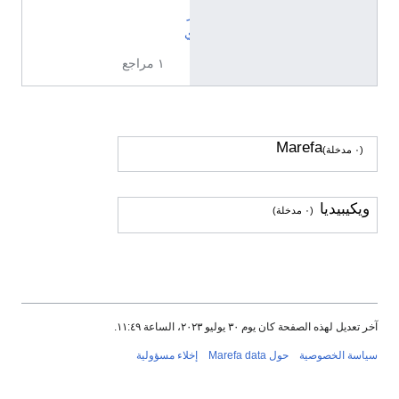
ز
ي
١ مراجع
Marefa
(٠ مدخلة)
ويكيبيديا
(٠ مدخلة)
آخر تعديل لهذه الصفحة كان يوم ٣٠ يوليو ٢٠٢٣، الساعة ١١:٤٩.
سياسة الخصوصية
حول Marefa data
إخلاء مسؤولية