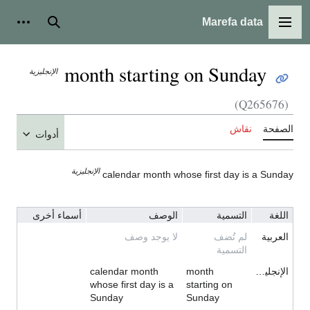
Marefa data
القائمة الرئيسية
بحث
أدوات
month starting on Sunday
الإنجليزية
(Q265676)
الصفحة
نقاش
أدوات
الإنجليزية
calendar month whose first day is a Sunday
اللغة
التسمية
الوصف
أسماء أخرى
العربية
لم تُضف
لا يوجد وصف
التسمية
الإنجليزية
month
calendar month
whose first day is a
starting on
Sunday
Sunday