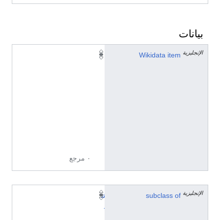
بيانات
الإنجليزية
Q
Wikidata item
6
6
0
1
0
1
5
8
٠ مرجع
الإنجليزية
subclass of
ش
ه
ر