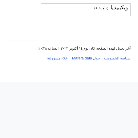
ويكيبيديا
(٠ مدخلة)
آخر تعديل لهذه الصفحة كان يوم ١٤ أكتوبر ٢٠٢٣، الساعة ٢٠:٢٨.
سياسة الخصوصية
حول Marefa data
إخلاء مسؤولية