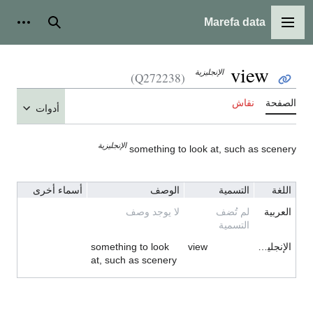
Marefa data
القائمة الرئيسية
بحث
أدوات ش
view
الإنجليزية
(Q272238)
الصفحة
نقاش
أدوات
الإنجليزية
something to look at, such as scenery
اللغة
التسمية
الوصف
أسماء أخرى
العربية
لم تُضف
لا يوجد وصف
التسمية
الإنجليزية
view
something to look
at, such as scenery