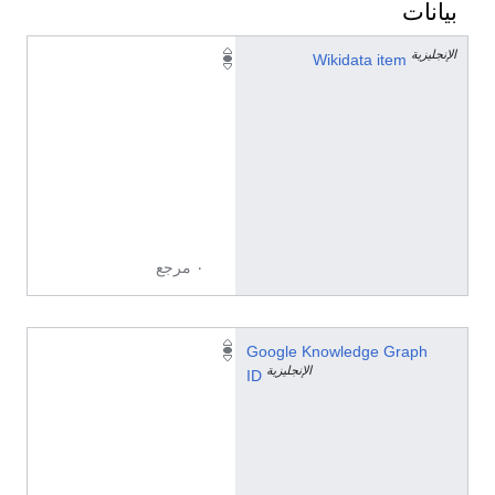
بيانات
الإنجليزية
Q
Wikidata item
2
0
7
5
3
0
1
٠ مرجع
/
Google Knowledge Graph
الإنجليزية
g
ID
/
1
2
2