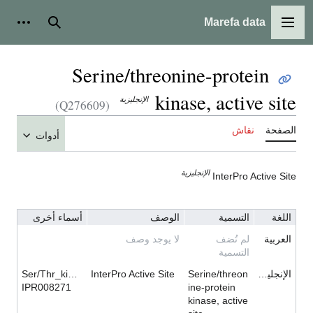
Marefa data
القائمة الرئيسية
بحث
أدوات
Serine/threonine-protein
kinase, active site
الإنجليزية
(Q276609)
الصفحة
نقاش
أدوات
الإنجليزية
InterPro Active Site
اللغة
التسمية
الوصف
أسماء أخرى
العربية
لم تُضف
لا يوجد وصف
التسمية
الإنجليزية
Serine/threon
InterPro Active Site
Ser/Thr_kinase_AS
IPR008271
ine-protein
kinase, active