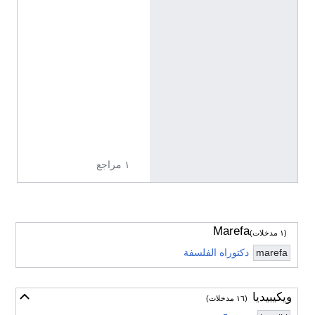
ا
ل
إ
س
ب
ا
ن
ي
ة
)
١ مراجع
Marefa
(١ مدخلات)
marefa
دكتوراه الفلسفة
ويكيبيديا
أخف
(١٦ مدخلات)