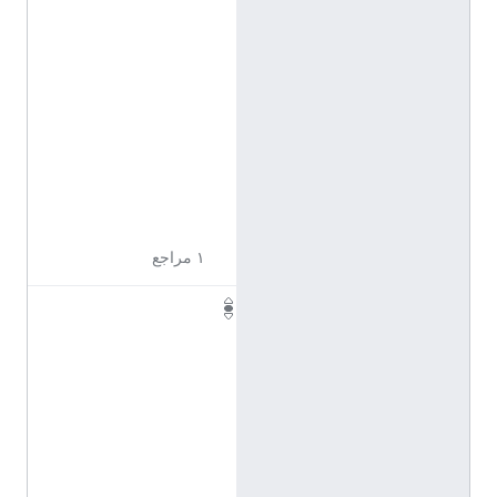
ا
ل
ف
ر
ن
س
ي
ة
)
١ مراجع
P
h
.
D
.
(
ا
ل