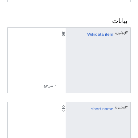
بيانات
الإنجليزية
Q
Wikidata item
7
5
2
2
9
7
٠ مرجع
الإنجليزية
δ
short name
ρ
.
(
ا