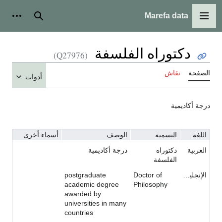
Marefa data
القائمة الرئيسية
بحث
أدوات
دكتوراه الفلسفة
(Q27976)
الصفحة
نقاش
أدوات
درجة أكاديمية
اللغة
التسمية
الوصف
أسماء أخرى
العربية
دكتوراه
درجة أكاديمية
الفلسفة
الإنجليزية
Doctor of
postgraduate
academic degree
Philosophy
awarded by
universities in many
countries