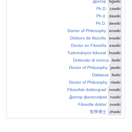
Доктор
bgwiki
Ph.D.
cswiki
Ph.d.
dawiki
Ph.D.
dewiki
Doctor of Philosophy
enwiki
Doktoro de filozofio
eowiki
Doctor en Filosofía
eswiki
Tudományos fokozat
huwiki
Dottorato di ricerca
itwiki
Doctor of Philosophy
jawiki
Daktaras
ltwiki
Doctor of Philosophy
nlwiki
Filosofisk doktorgrad
nowiki
Доктор философии
ruwiki
Filosofie doktor
svwiki
哲學博士
zhwiki