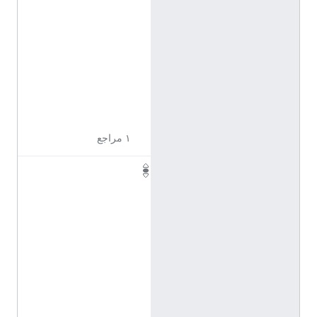
ل
ا
ت
ي
ن
ي
ة
)
١ مراجع
P
h
D
r
.
(
ا
ل
ل
ا