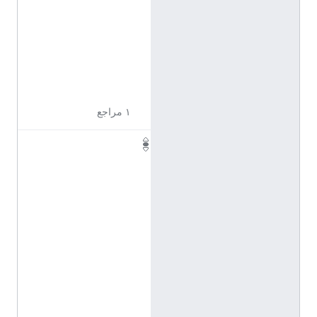
ت
ي
ن
ي
ة
)
١ مراجع
P
h
D
(
ا
ل
إ
ن
ج
ل
ي
ز