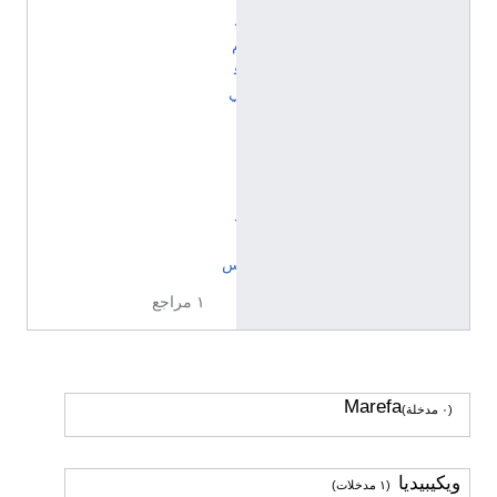
ه
م
ف
ي
ا
ل
أ
ن
د
ل
س
١ مراجع
Marefa
(٠ مدخلة)
ويكيبيديا
(١ مدخلات)