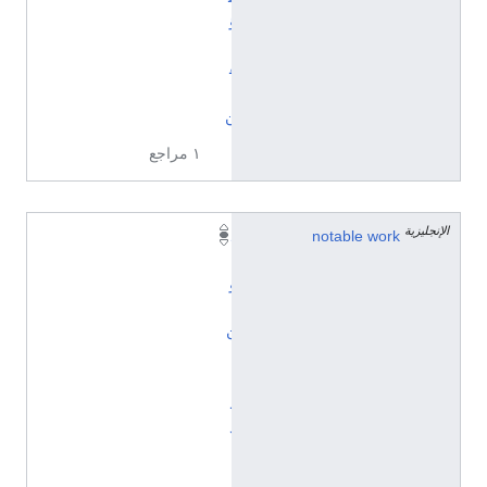
ؤ
ل
ف
ي
ن
١ مراجع
الإنجليزية
notable work
د
ي
و
ا
ن
ا
ل
ه
ذ
ل
ي