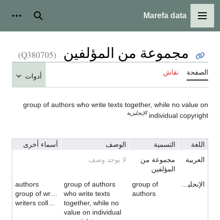
Marefa data
القائمة الرئيسية
بحث
أدوات
مجموعة من المؤلفين
(Q380705)
الصفحة
نقاش
أدوات
group of authors who write texts together, while no value on
الإنجليزية
individual copyright
اللغة
التسمية
الوصف
أسماء أخرى
العربية
مجموعة من
لا يوجد وصف
المؤلفين
الإنجليزية
group of
group of authors
authors
group of writers
who write texts
authors
writers collective
together, while no
value on individual