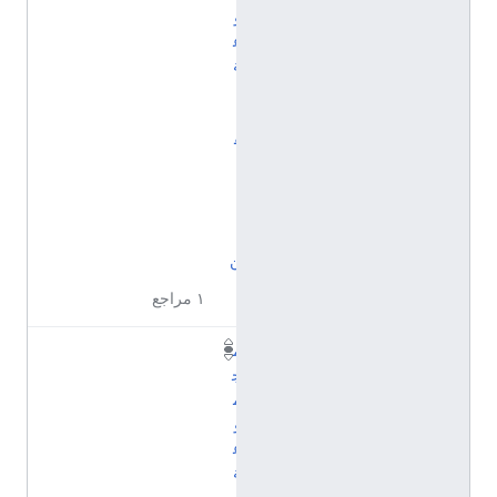
و
ع
ة
ا
ل
ف
ن
ا
ن
ي
ن
١ مراجع
م
ج
م
و
ع
ة
ب