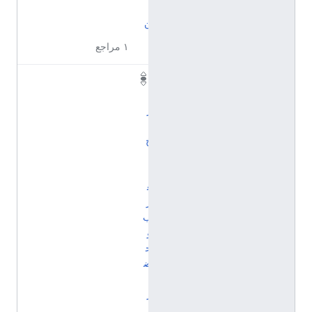
ي
ن
١ مراجع
ت
ا
ر
ي
خ
ا
ل
ع
ر
ب
و
ح
ض
ا
ر
ت