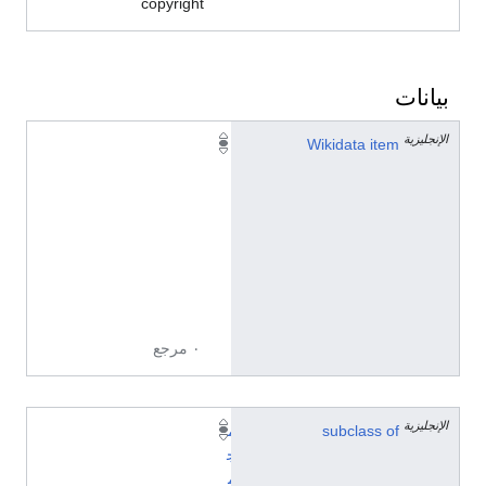
copyright
بيانات
الإنجليزية
Q
Wikidata item
1
6
9
0
9
8
0
٠ مرجع
الإنجليزية
subclass of
م
ج
م