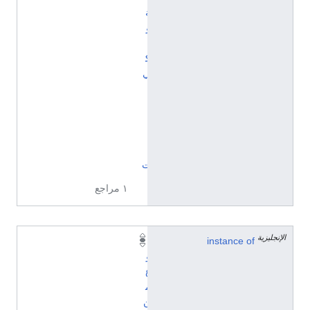
ة
و
ي
ك
ي
ب
ي
ا
ن
ا
ت
١ مراجع
الإنجليزية
instance of
ن
و
ع
م
ن