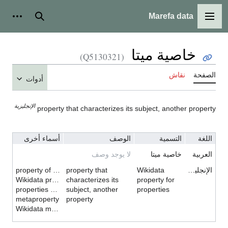
Marefa data
القائمة الرئيسية
بحث
أدوات
خاصية ميتا
(Q5130321)
الصفحة
نقاش
أدوات
الإنجليزية
property that characterizes its subject, another property
اللغة
التسمية
الوصف
أسماء أخرى
العربية
خاصية ميتا
لا يوجد وصف
الإنجليزية
Wikidata
property that
property of properties
Wikidata property of properties
characterizes its
property for
properties property
subject, another
properties
metaproperty
property
Wikidata metaproperty