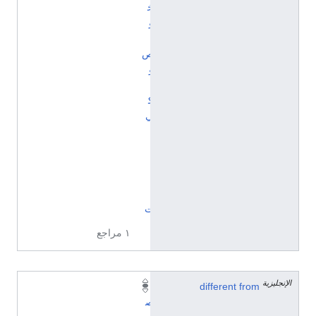
خ
و
ا
ص
و
ي
ك
ي
ب
ي
ا
ن
ا
ت
١ مراجع
الإنجليزية
different from
ت
ص