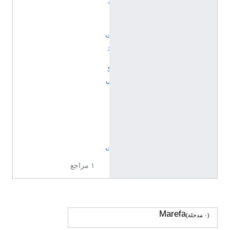
ف
ي
ا
ت
و
ي
ك
ي
ب
ي
ا
ن
ا
ت
١ مراجع
Marefa
(٠ مدخلة)