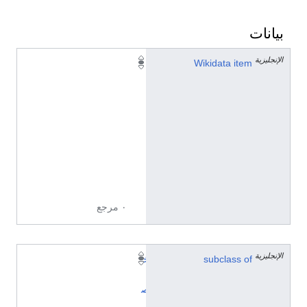
بيانات
الإنجليزية
Q
Wikidata item
2
2
5
8
2
6
4
5
٠ مرجع
الإنجليزية
subclass of
خ
ا
ص
ي