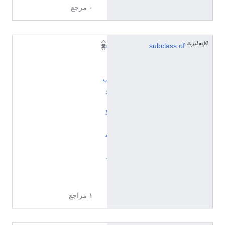
٠ مرجع
الإنجليزية
subclass of
ق
ا
ل
ب
و
ي
ك
ي
م
ي
د
ي
ا
١ مراجع