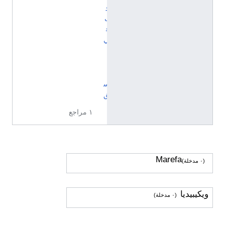
و
ل
ف
ي
ا
ل
ن
س
ق
١ مراجع
Marefa
(٠ مدخلة)
ويكيبيديا
(٠ مدخلة)