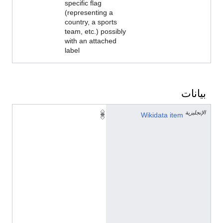
specific flag
(representing a
country, a sports
team, etc.) possibly
with an attached
label
بيانات
الإنجليزية
Q
Wikidata item
1
1
5
7
0
7
3
3
3