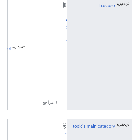
الإنجليزية
has use
أ
ي
ق
و
ن
ة
الإنجليزية
أ
of
ع
ل
ا
م
د
ي
ن
ي
ة
١ مراجع
الإنجليزية
topic's main category
ت
ص
ن