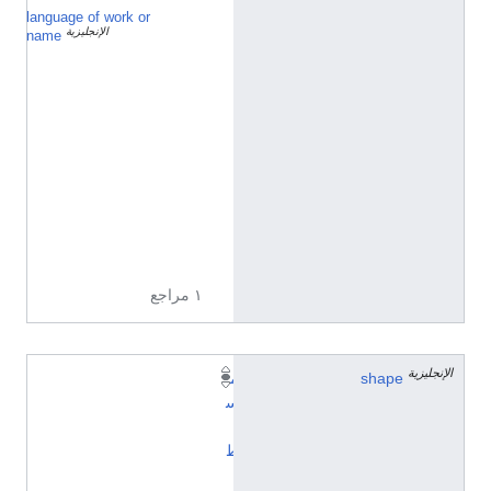
language of work or
ا
الإنجليزية
ل
name
ل
غ
ة
ا
ل
إ
ن
گ
ل
ي
ز
ي
ة
١ مراجع
الإنجليزية
shape
م
س
ت
ط
ي