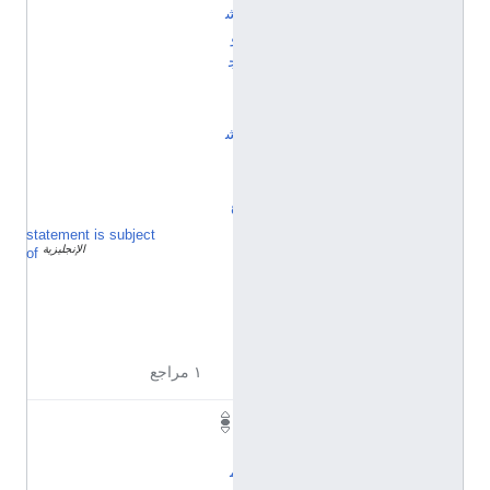
ش
و
ج
ي
ت
ش
ي
ن
غ
statement is subject
Q
الإنجليزية
3
of
6
5
2
4
4
١ مراجع
ا
ل
م