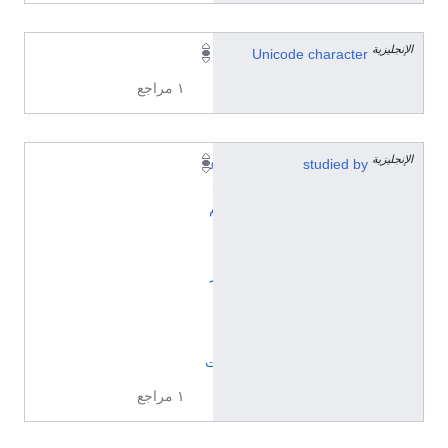
الإنجليزية
🏴󠁦󠁲󠁲󠁥󠁿
Unicode character
١ مراجع
الإنجليزية
studied by
ع
ل
م
ا
ل
ر
ا
ي
ا
ت
١ مراجع