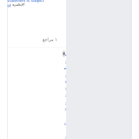
statement is subject
Q
الإنجليزية
3
of
6
5
2
3
9
١ مراجع
م
و
س
و
ع
ة
غ
و
ج
ي
ن
ت
و