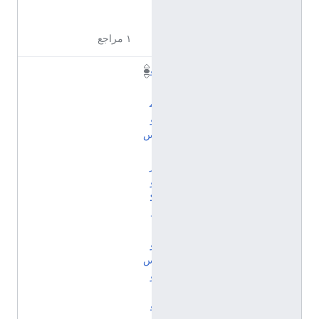
2
7
١ مراجع
ق
ا
م
و
س
ب
ر
و
ك
ه
ا
و
س
و
إ
ف