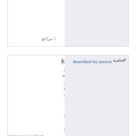
ل
ي
ز
ي
ة
١ مراجع
الإنجليزية
described by source
م
و
س
و
ع
ة
ب
ل
و
ت
و