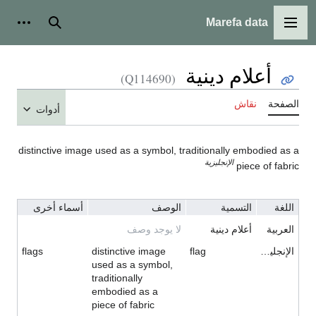
Marefa data
القائمة الرئيسية
بحث
أدوات ش
أعلام دينية
(Q114690)
الصفحة
نقاش
أدوات
distinctive image used as a symbol, traditionally embodied as a
الإنجليزية
piece of fabric
اللغة
التسمية
الوصف
أسماء أخرى
العربية
أعلام دينية
لا يوجد وصف
الإنجليزية
flag
distinctive image
flags
used as a symbol,
traditionally
embodied as a
piece of fabric