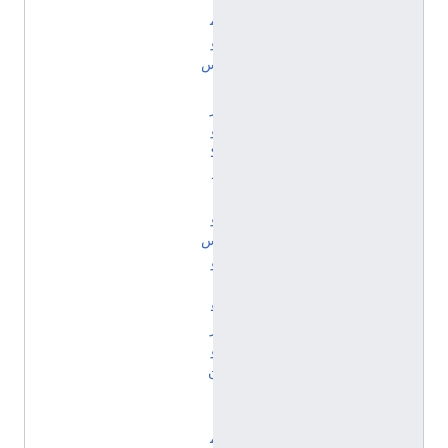
م
و
س
ب
ر
و
ك
ه
ا
و
س
و
إ
ف
ر
و
ن
ا
ل
م