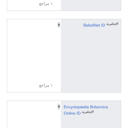
١ مراجع
الإنجليزية
0
BabelNet ID
0
0
3
4
9
6
0
n
١ مراجع
t
Encyclopædia Britannica
الإنجليزية
o
Online ID
p
i