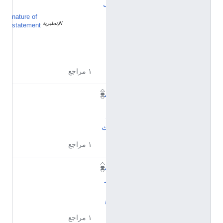
ل
nature of
أ
الإنجليزية
ح
statement
ي
ا
ن
اً
١ مراجع
م
ث
ل
ث
١ مراجع
م
ر
ب
ع
١ مراجع