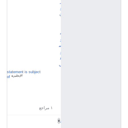
ر
و
ن
ا
ل
م
و
س
و
ع
ي
statement is subject
Q
الإنجليزية
3
of
6
5
2
5
1
١ مراجع
ق
ا