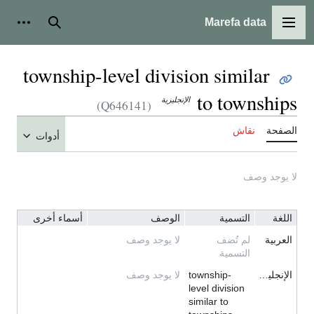
Marefa data
القائمة الرئيسية
بحث
أدوات
township-level division similar
to townships
الإنجليزية
(Q646141)
الصفحة
نقاش
أدوات
لا يوجد وصف
اللغة
التسمية
الوصف
أسماء أخرى
العربية
لم تُضف
لا يوجد وصف
التسمية
الإنجليزية
township-
لا يوجد وصف
level division
similar to