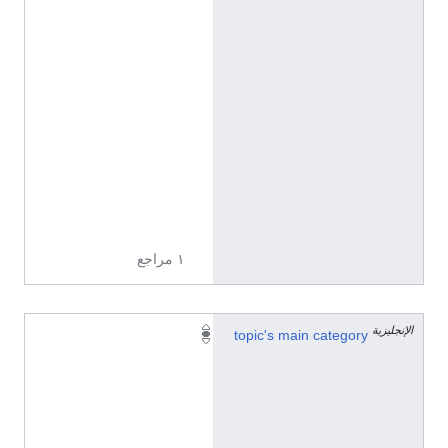
ا
ل
إ
ن
ج
ل
ي
ز
ي
ة
١ مراجع
الإنجليزية
Q
topic's main category
2
7
2
2
0