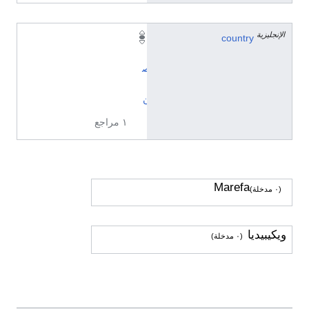
الإنجليزية
country
ا
ل
ص
ي
ن
١ مراجع
Marefa
(٠ مدخلة)
ويكيبيديا
(٠ مدخلة)