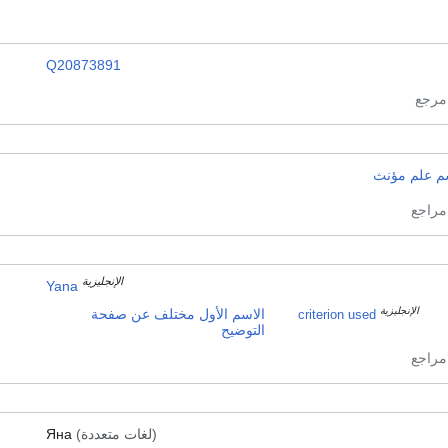
Q20873891
م علم مؤنث
الإنجليزية
Yana
الإنجليزية
الاسم الأول مختلف عن صفحة
criterion used
التوضيح
(لغات متعددة)
Яна