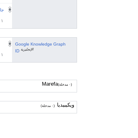
جان
١ مراجع
Google Knowledge Graph
الإنجليزية
ID
١ مراجع
Marefa
(٠ مدخلة)
ويكيبيديا
(٠ مدخلة)