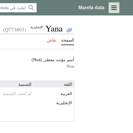
Marefa data
القائمة الرئيسية
Yana
الإنجليزية
(Q773803)
الصفحة
نقاش
أسم مؤنث معطى (Яна)
Яна
اللغة
التسمية
العربية
لم تُضف التسمية
الإنجليزية