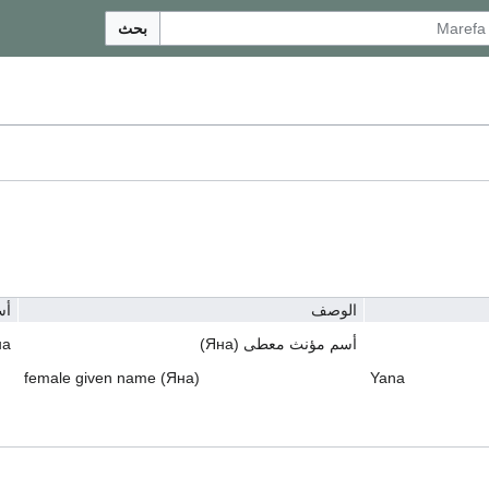
بحث
الوصف
أس
أسم مؤنث معطى (Яна)
на
female given name (Яна)
Yana