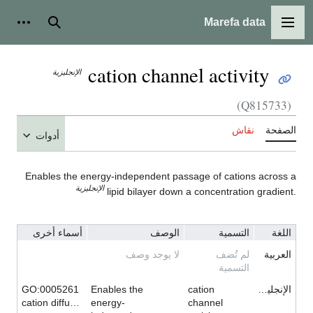
Marefa data
القائمة الرئيسية
بحث
أدوات
cation channel activity
الإنجليزية
(Q815733)
الصفحة
نقاش
أدوات
Enables the energy-independent passage of cations across a
الإنجليزية
lipid bilayer down a concentration gradient.
اللغة
التسمية
الوصف
أسماء أخرى
العربية
لم تُضف
لا يوجد وصف
التسمية
الإنجليزية
cation
Enables the
GO:0005261
cation diffusion facilitator activity
energy-
channel