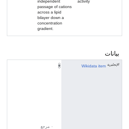
independent
activity
passage of cations
across a lipid
bilayer down a
concentration
gradient.
بيانات
الإنجليزية
Q
Wikidata item
1
4
9
0
8
1
6
8
٠ مرجع