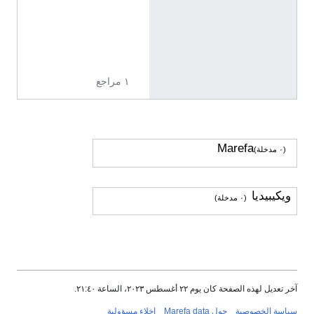
ل
ي
ز
ي
ة
١ مراجع
Marefa
(٠ مدخلة)
ويكيبيديا
(٠ مدخلة)
آخر تعديل لهذه الصفحة كان يوم ٢٢ أغسطس ٢٠٢٣، الساعة ٢١:٤٠.
سياسة الخصوصية
حول Marefa data
إخلاء مسؤولية