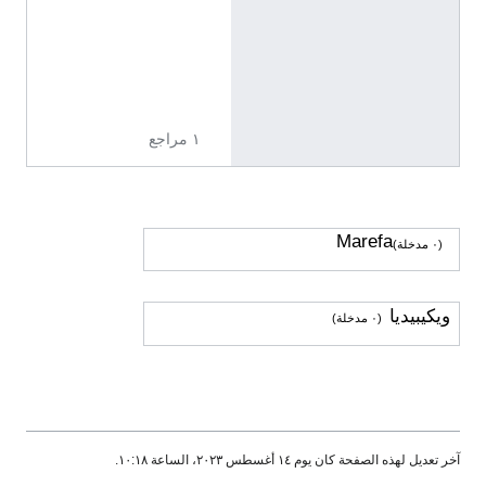
ل
ي
ز
ي
ة
١ مراجع
Marefa
(٠ مدخلة)
ويكيبيديا
(٠ مدخلة)
آخر تعديل لهذه الصفحة كان يوم ١٤ أغسطس ٢٠٢٣، الساعة ١٠:١٨.