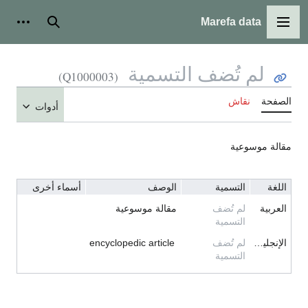
Marefa data
القائمة الرئيسية
بحث
أدوات
لم تُضف التسمية
(Q1000003)
الصفحة
نقاش
أدوات
مقالة موسوعية
اللغة
التسمية
الوصف
أسماء أخرى
العربية
لم تُضف
مقالة موسوعية
التسمية
الإنجليزية
لم تُضف
encyclopedic article
التسمية