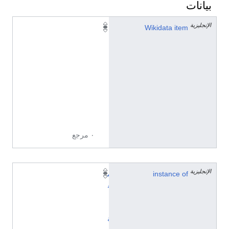
بيانات
الإنجليزية
Q
Wikidata item
2
4
5
1
2
8
3
8
٠ مرجع
الإنجليزية
instance of
م
ق
ا
ل
ة